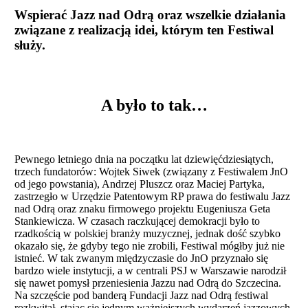
Wspierać Jazz nad Odrą oraz wszelkie działania
związane z realizacją idei, którym ten Festiwal
służy.
A było to tak…
Pewnego letniego dnia na początku lat dziewięćdziesiątych,
trzech fundatorów: Wojtek Siwek (związany z Festiwalem JnO
od jego powstania), Andrzej Pluszcz oraz Maciej Partyka,
zastrzegło w Urzędzie Patentowym RP prawa do festiwalu Jazz
nad Odrą oraz znaku firmowego projektu Eugeniusza Geta
Stankiewicza. W czasach raczkującej demokracji było to
rzadkością w polskiej branży muzycznej, jednak dość szybko
okazało się, że gdyby tego nie zrobili, Festiwal mógłby już nie
istnieć. W tak zwanym międzyczasie do JnO przyznało się
bardzo wiele instytucji, a w centrali PSJ w Warszawie narodził
się nawet pomysł przeniesienia Jazzu nad Odrą do Szczecina.
Na szczęście pod banderą Fundacji Jazz nad Odrą festiwal
rozkwitał, stając się jednym ważniejszych wydarzeń jazzowych