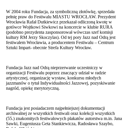
W 2004 roku Fundacja, za symboliczną złotówkę, sprzedała
pełnię praw do Festiwalu MIASTU WROCŁAW. Prezydent
Wrocławia Rafał Dutkiewicz przekazał odliczoną kwotę w
gotówce Wojtkowi Siwkowi na koncercie w klubie RURA
(podobno prezydenta zasponsorował wówczas szef komisji
kultury RM Jerzy Skoczylas). Od tej pory Jazz nad Odrą jest
festiwalem Wrocławia, a producentem Festiwalu – Centrum
Sztuki Impart- obecnie Strefa Kultury Wrocław.
Fundacja Jazz nad Odrą nieprzerwanie uczestniczy w
organizacji Festiwalu poprzez znaczący udział w radzie
artystycznej, organizację wystaw, konkursu młodych
jazzmanów o tytuł Indywidualności Jazzowej, pozyskiwanie
nagród, opiekę merytoryczną.
Fundacja jest posiadaczem najpełniejszej dokumentacji
archiwalnej ze wszystkich festiwali oraz kolekcji wszystkich
(55.) znakomitych festiwalowych plakatów autorstwa m.in. Jana
Sawki, Eugeniusza Geta Stankiewicza, Radosława Szaybo,