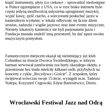
kupić instrumenty, płyty (co ciekawe – sprowadzić niedostępne
w Polsce egzemplarze z USA, co w erze braku internetu było
często jedyną możliwością usłyszenia upragnionej muzyki),
wypić kawę, zjeść ciacho, a wieczorami posłuchać jazzu w
kameralnym wydaniu; w lokalu odbywały się liczne dżem
session, zaduszki i wigilie jazzowe oraz inne eventy muzyczne.
Niestety lokatorzy kamienicy nie byli pasjonatami jazzu i
Fundacja musiała znaleźć inną przestrzeń, by dać upust swoim
muzycznym pomysłom.
Fantastycznym miejscem okazał się nieistniejący już klub
Columbus na froncie Dworca Świebodzkiego, w którym
barman serwował zamówienia zza burty okazałego okrętu, a
przestrzenie bez trudu mieściły kilkaset osób, przybyłych na
koncerty z cyklu „Recydywa i Goście”. Z zespołem, który
świętował wówczas swoje 15-lecie, wystąpili m.in. Tadeusz
Nalepa, Krzysztof Cugowski, Edyta Bartosiewicz, Dżem.
Wrocławski Festiwal Jazz nad Odrą